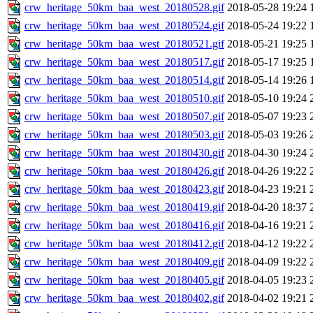
crw_heritage_50km_baa_west_20180528.gif
2018-05-28 19:24
crw_heritage_50km_baa_west_20180524.gif
2018-05-24 19:22
crw_heritage_50km_baa_west_20180521.gif
2018-05-21 19:25
crw_heritage_50km_baa_west_20180517.gif
2018-05-17 19:25
crw_heritage_50km_baa_west_20180514.gif
2018-05-14 19:26
crw_heritage_50km_baa_west_20180510.gif
2018-05-10 19:24
crw_heritage_50km_baa_west_20180507.gif
2018-05-07 19:23
crw_heritage_50km_baa_west_20180503.gif
2018-05-03 19:26
crw_heritage_50km_baa_west_20180430.gif
2018-04-30 19:24
crw_heritage_50km_baa_west_20180426.gif
2018-04-26 19:22
crw_heritage_50km_baa_west_20180423.gif
2018-04-23 19:21
crw_heritage_50km_baa_west_20180419.gif
2018-04-20 18:37
crw_heritage_50km_baa_west_20180416.gif
2018-04-16 19:21
crw_heritage_50km_baa_west_20180412.gif
2018-04-12 19:22
crw_heritage_50km_baa_west_20180409.gif
2018-04-09 19:22
crw_heritage_50km_baa_west_20180405.gif
2018-04-05 19:23
crw_heritage_50km_baa_west_20180402.gif
2018-04-02 19:21