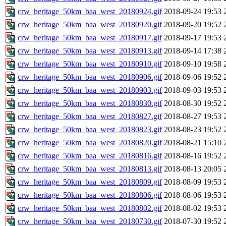
crw_heritage_50km_baa_west_20180924.gif
2018-09-24 19:53
crw_heritage_50km_baa_west_20180920.gif
2018-09-20 19:52
crw_heritage_50km_baa_west_20180917.gif
2018-09-17 19:53
crw_heritage_50km_baa_west_20180913.gif
2018-09-14 17:38
crw_heritage_50km_baa_west_20180910.gif
2018-09-10 19:58
crw_heritage_50km_baa_west_20180906.gif
2018-09-06 19:52
crw_heritage_50km_baa_west_20180903.gif
2018-09-03 19:53
crw_heritage_50km_baa_west_20180830.gif
2018-08-30 19:52
crw_heritage_50km_baa_west_20180827.gif
2018-08-27 19:53
crw_heritage_50km_baa_west_20180823.gif
2018-08-23 19:52
crw_heritage_50km_baa_west_20180820.gif
2018-08-21 15:10
crw_heritage_50km_baa_west_20180816.gif
2018-08-16 19:52
crw_heritage_50km_baa_west_20180813.gif
2018-08-13 20:05
crw_heritage_50km_baa_west_20180809.gif
2018-08-09 19:53
crw_heritage_50km_baa_west_20180806.gif
2018-08-06 19:53
crw_heritage_50km_baa_west_20180802.gif
2018-08-02 19:53
crw_heritage_50km_baa_west_20180730.gif
2018-07-30 19:52