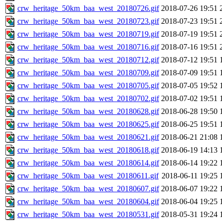
crw_heritage_50km_baa_west_20180726.gif
2018-07-26 19:51
crw_heritage_50km_baa_west_20180723.gif
2018-07-23 19:51
crw_heritage_50km_baa_west_20180719.gif
2018-07-19 19:51
crw_heritage_50km_baa_west_20180716.gif
2018-07-16 19:51
crw_heritage_50km_baa_west_20180712.gif
2018-07-12 19:51
crw_heritage_50km_baa_west_20180709.gif
2018-07-09 19:51
crw_heritage_50km_baa_west_20180705.gif
2018-07-05 19:52
crw_heritage_50km_baa_west_20180702.gif
2018-07-02 19:51
crw_heritage_50km_baa_west_20180628.gif
2018-06-28 19:50
crw_heritage_50km_baa_west_20180625.gif
2018-06-25 19:51
crw_heritage_50km_baa_west_20180621.gif
2018-06-21 21:08
crw_heritage_50km_baa_west_20180618.gif
2018-06-19 14:13
crw_heritage_50km_baa_west_20180614.gif
2018-06-14 19:22
crw_heritage_50km_baa_west_20180611.gif
2018-06-11 19:25
crw_heritage_50km_baa_west_20180607.gif
2018-06-07 19:22
crw_heritage_50km_baa_west_20180604.gif
2018-06-04 19:25
crw_heritage_50km_baa_west_20180531.gif
2018-05-31 19:24